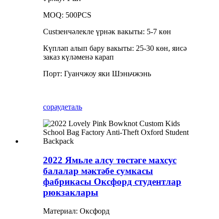
MOQ: 500PCS
Custзенчәлекле үрнәк вакыты: 5-7 көн
Күпләп алып бару вакыты: 25-30 көн, яисә
заказ күләменә карап
Порт: Гуанчжоу яки Шэньчжэнь
сорау
деталь
2022 Ямьле алсу төстәге махсус
балалар мәктәбе сумкасы
фабрикасы Оксфорд студентлар
рюкзаклары
Материал: Оксфорд