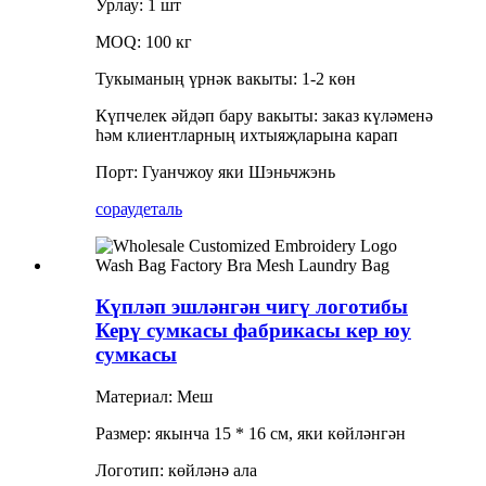
Урлау: 1 шт
MOQ: 100 кг
Тукыманың үрнәк вакыты: 1-2 көн
Күпчелек әйдәп бару вакыты: заказ күләменә
һәм клиентларның ихтыяҗларына карап
Порт: Гуанчжоу яки Шэньчжэнь
сорау
деталь
Күпләп эшләнгән чигү логотибы
Керү сумкасы фабрикасы кер юу
сумкасы
Материал: Меш
Размер: якынча 15 * 16 см, яки көйләнгән
Логотип: көйләнә ала