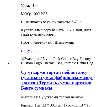
Урлау: 1 шт
MOQ: 1000 PCS
Custзенчәлекле үрнәк вакыты: 5-7 көн
Күпләп алып бару вакыты: 25-30 көн, яисә
заказ күләменә карап
Порт: Гуанчжоу яки Шэньчжэнь
сорау
деталь
Су үткәрми торган нейлон алсу
суыткыч сумка фабрикасы махсус
логотип Термаль сумка портатив
Бенто сумкасы
Материал: Су үткәрми торган нейлон
Размер: Тән: 33 * 30,5 см; Түбәндә: 13 * 18