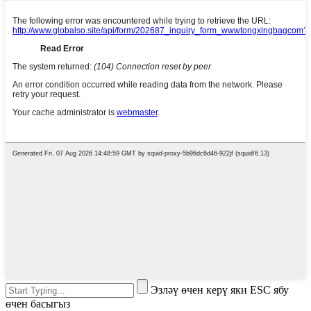
Эзләү өчен керү яки ESC ябу
өчен басыгыз