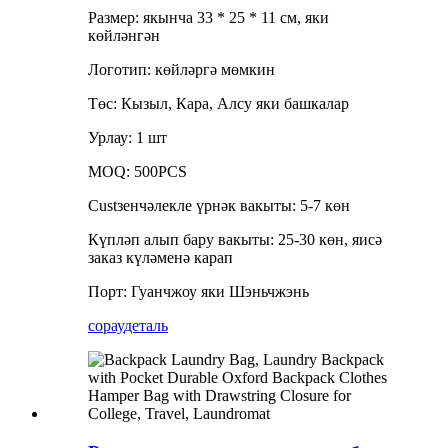
Размер: якынча 33 * 25 * 11 см, яки
көйләнгән
Логотип: көйләргә мөмкин
Төс: Кызыл, Кара, Алсу яки башкалар
Урлау: 1 шт
MOQ: 500PCS
Custзенчәлекле үрнәк вакыты: 5-7 көн
Күпләп алып бару вакыты: 25-30 көн, яисә
заказ күләменә карап
Порт: Гуанчжоу яки Шэньчжэнь
сорау
деталь