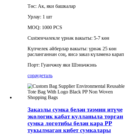
Төс: Ак, яки башкалар
Урлау: 1 шт
MOQ: 1000 PCS
Custзенчәлекле үрнәк вакыты: 5-7 көн
Күпчелек әйберләр вакыты: үрнәк 25 көн
расланганнан соң, яисә заказ күләменә карап
Порт: Гуанчжоу яки Шэньчжэнь
сорау
деталь
Заказлы сумка белән тәэмин итүче
экологик кабат кулланыла торган
сумка логотибы белән кара PP
тукылмаган кибет сумкалары