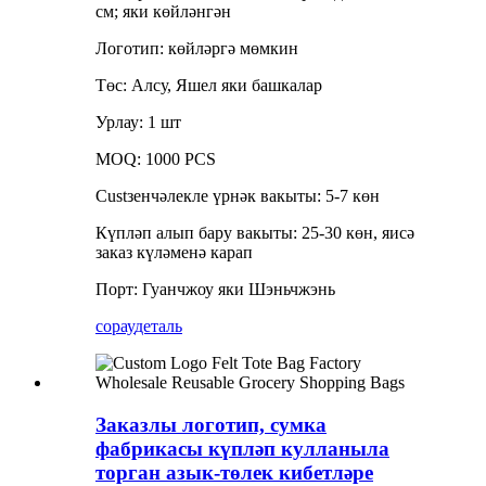
см; яки көйләнгән
Логотип: көйләргә мөмкин
Төс: Алсу, Яшел яки башкалар
Урлау: 1 шт
MOQ: 1000 PCS
Custзенчәлекле үрнәк вакыты: 5-7 көн
Күпләп алып бару вакыты: 25-30 көн, яисә
заказ күләменә карап
Порт: Гуанчжоу яки Шэньчжэнь
сорау
деталь
Заказлы логотип, сумка
фабрикасы күпләп кулланыла
торган азык-төлек кибетләре