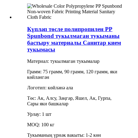
Күпләп төсле полипропилен PP
Spunbond тукылмаган тукыманы
бастыру материалы Санитар кием
тукымасы
Материал: тукылмаган тукымалар
Грамм: 75 грамм, 90 грамм, 120 грамм, яки
көйләнгән
Логотип: көйләнә ала
Төс: Ак, Алсу, Зәңгәр, Яшел, Ак, Гурпа,
Сары яки башкалар
Урлау: 1 шт
MOQ: 100 кг
Тукыманың үрнәк вакыты: 1-2 көн