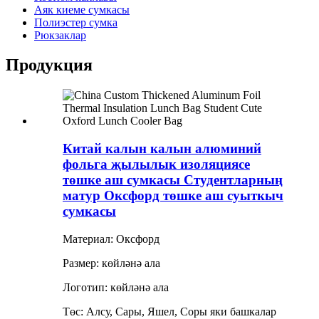
Аяк киеме сумкасы
Полиэстер сумка
Рюкзаклар
Продукция
Китай калын калын алюминий
фольга җылылык изоляциясе
төшке аш сумкасы Студентларның
матур Оксфорд төшке аш суыткыч
сумкасы
Материал: Оксфорд
Размер: көйләнә ала
Логотип: көйләнә ала
Төс: Алсу, Сары, Яшел, Соры яки башкалар