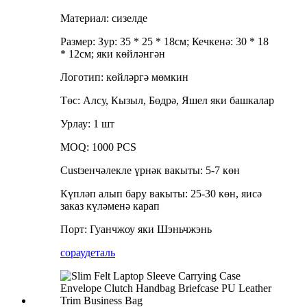
Материал: сизелде
Размер: Зур: 35 * 25 * 18см; Кечкенә: 30 * 18
* 12см; яки көйләнгән
Логотип: көйләргә мөмкин
Төс: Алсу, Кызыл, Бөдрә, Яшел яки башкалар
Урлау: 1 шт
MOQ: 1000 PCS
Custзенчәлекле үрнәк вакыты: 5-7 көн
Күпләп алып бару вакыты: 25-30 көн, яисә
заказ күләменә карап
Порт: Гуанчжоу яки Шэньчжэнь
сорау
деталь