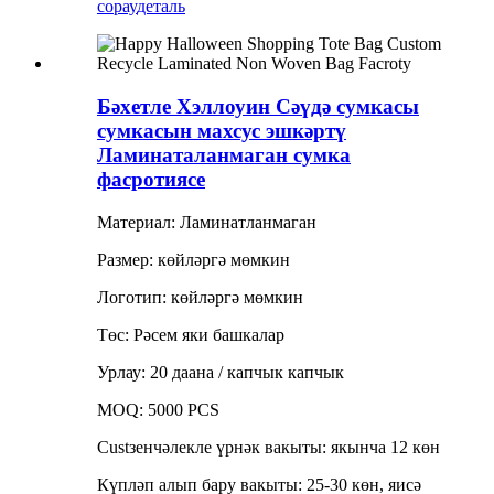
сорау
деталь
Бәхетле Хэллоуин Сәүдә сумкасы
сумкасын махсус эшкәртү
Ламинаталанмаган сумка
фасротиясе
Материал: Ламинатланмаган
Размер: көйләргә мөмкин
Логотип: көйләргә мөмкин
Төс: Рәсем яки башкалар
Урлау: 20 даана / капчык капчык
MOQ: 5000 PCS
Custзенчәлекле үрнәк вакыты: якынча 12 көн
Күпләп алып бару вакыты: 25-30 көн, яисә