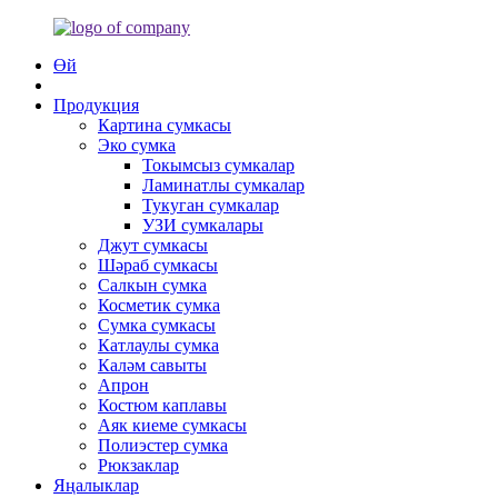
Өй
Продукция
Картина сумкасы
Эко сумка
Токымсыз сумкалар
Ламинатлы сумкалар
Тукуган сумкалар
УЗИ сумкалары
Джут сумкасы
Шәраб сумкасы
Салкын сумка
Косметик сумка
Сумка сумкасы
Катлаулы сумка
Каләм савыты
Апрон
Костюм каплавы
Аяк киеме сумкасы
Полиэстер сумка
Рюкзаклар
Яңалыклар