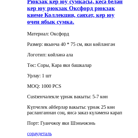
Рюкзак кер юу сумкасы, кесә белән
кер юу рюкзак Оксфорд рюкзак
киеме Коллекция, сәяхәт, кер юу
өчен ябык сумка.
Материал: Оксфорд
Размер: якынча 40 * 75 см, яки көйләнгән
Логотип: көйләнә ала
Төс: Соры, Кара яки башкалар
Урлау: 1 шт
MOQ: 1000 PCS
Custзенчәлекле үрнәк вакыты: 5-7 көн
Күпчелек әйберләр вакыты: үрнәк 25 көн
расланганнан соң, яисә заказ күләменә карап
Порт: Гуанчжоу яки Шэньчжэнь
сорау
деталь