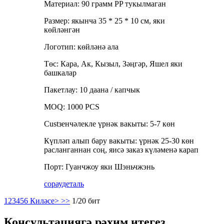
Материал: 90 грамм PP тукылмаган
Размер: якынча 35 * 25 * 10 см, яки
көйләнгән
Логотип: көйләнә ала
Төс: Кара, Ак, Кызыл, Зәңгәр, Яшел яки
башкалар
Пакетлау: 10 даана / капчык
MOQ: 1000 PCS
Custзенчәлекле үрнәк вакыты: 5-7 көн
Күпләп алып бару вакыты: үрнәк 25-30 көн
расланганнан соң, яисә заказ күләменә карап
Порт: Гуанчжоу яки Шэньчжэнь
сорау
деталь
1
2
3
4
5
6
Киләсе>
>>
1/20 бит
Консультациягә рәхим итегез