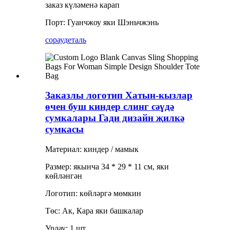
заказ күләменә карап
Порт: Гуанчжоу яки Шэньчжэнь
сорау
деталь
Заказлы логотип Хатын-кызлар
өчен буш киндер слинг сәүдә
сумкалары Гади дизайн җилкә
сумкасы
Материал: киндер / мамык
Размер: якынча 34 * 29 * 11 см, яки
көйләнгән
Логотип: көйләргә мөмкин
Төс: Ак, Кара яки башкалар
Урлау: 1 шт