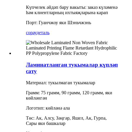
Күпчелек әйдәп бару вакыты: заказ күләменә
һәм клиентларның ихтыяҗларына карап
Порт: Гуанчжоу яки Шэньчжэнь
сорау
деталь
Ламинатланган тукымалар күпләп
сату
Материал: тукылмаган тукымалар
Грамм: 75 грамм, 90 грамм, 120 грамм, яки
көйләнгән
Логотип: көйләнә ала
Төс: Ак, Алсу, Зәңгәр, Яшел, Ак, Гурпа,
Сары яки башкалар