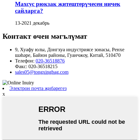
Махсус рюкзак җитештерүчесен ничек
сайларга?
13-2021 декабрь
Контакт өчен мәгълүмат
9, Хуафу юлы, Донгхуа индустриясе зонасы, Ренхе
шәһәре, Байюн районы, Гуанчжоу, Китай, 510470
Телефон:
020-36518876
Факс:
020-36518215
sales05@tongxingbag.com
Электрон почта җибәрегез
x