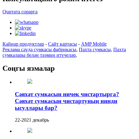
Quитата сорарга
Кайнар продуктлар
-
Сайт картасы
-
AMP Mobile
Реклама сәүдә сумкасы фабрикасы
,
Пахта сумкасы
,
Пахта
сумкалары белән тәэмин итүчеләр
,
Соңгы язмалар
Сәяхәт сумкасын ничек чистартырга?
Сәяхәт сумкасын чистартуның нинди
ысуллары бар?
22-2021 декабрь