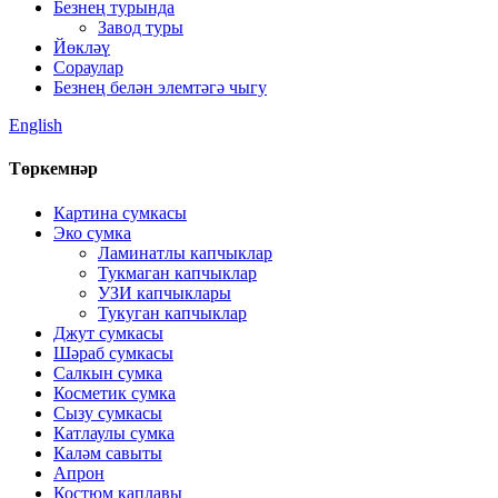
Безнең турында
Завод туры
Йөкләү
Сораулар
Безнең белән элемтәгә чыгу
English
Төркемнәр
Картина сумкасы
Эко сумка
Ламинатлы капчыклар
Тукмаган капчыклар
УЗИ капчыклары
Тукуган капчыклар
Джут сумкасы
Шәраб сумкасы
Салкын сумка
Косметик сумка
Сызу сумкасы
Катлаулы сумка
Каләм савыты
Апрон
Костюм каплавы