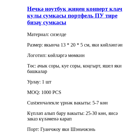
Нечкә ноутбук җиңен конверт клач
кулы сумкасы портфель ПУ тире
бизәү сумкасы
Материал: сизелде
Размер: якынча 13 * 20 * 5 см, яки көйләнгән
Логотип: көйләргә мөмкин
Төс: ачык соры, куе соры, коңгырт, яшел яки
башкалар
Урлау: 1 шт
MOQ: 1000 PCS
Custзенчәлекле үрнәк вакыты: 5-7 көн
Күпләп алып бару вакыты: 25-30 көн, яисә
заказ күләменә карап
Порт: Гуанчжоу яки Шэньчжэнь